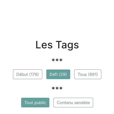
Les Tags
***
Début (176)
Défi (29)
Tous (691)
***
Tout public
Contenu sensible