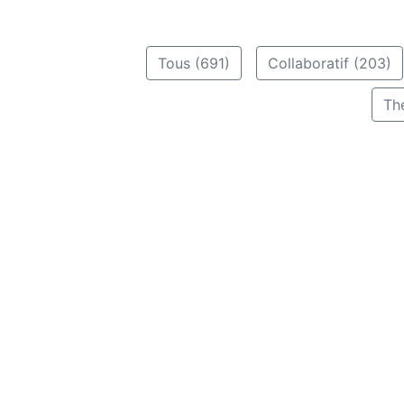
Tous (691)
Collaboratif (203)
Th