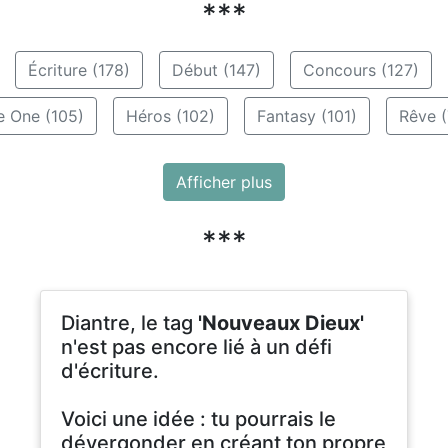
***
Écriture (178)
Début (147)
Concours (127)
e One (105)
Héros (102)
Fantasy (101)
Rêve (
Afficher plus
***
Diantre, le tag
'Nouveaux Dieux'
n'est pas encore lié à un défi
d'écriture.
Voici une idée : tu pourrais le
dévergonder en créant ton propre