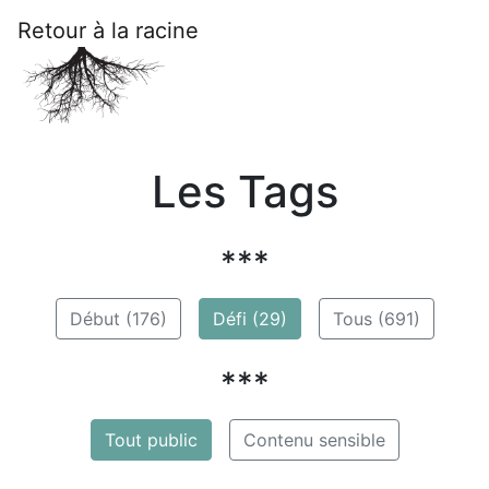
Retour à la racine
Les Tags
***
Début (176)
Défi (29)
Tous (691)
***
Tout public
Contenu sensible