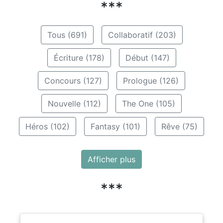
***
Tous (691)
Collaboratif (203)
Écriture (178)
Début (147)
Concours (127)
Prologue (126)
Nouvelle (112)
The One (105)
Héros (102)
Fantasy (101)
Rêve (75)
Afficher plus
***