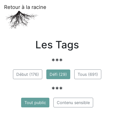
Retour à la racine
Les Tags
***
Début (176)
Défi (29)
Tous (691)
***
Tout public
Contenu sensible