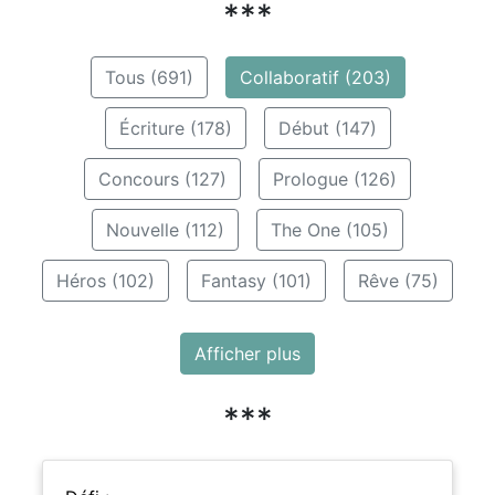
***
Tous (691)
Collaboratif (203)
Écriture (178)
Début (147)
Concours (127)
Prologue (126)
Nouvelle (112)
The One (105)
Héros (102)
Fantasy (101)
Rêve (75)
Afficher plus
***