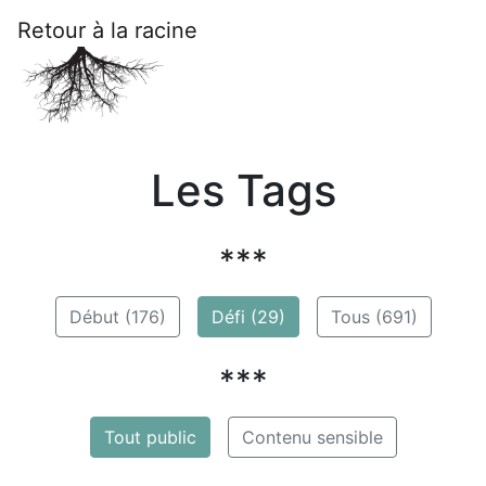
Retour à la racine
Les Tags
***
Début (176)
Défi (29)
Tous (691)
***
Tout public
Contenu sensible