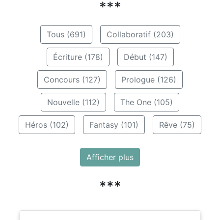
***
Tous (691)
Collaboratif (203)
Écriture (178)
Début (147)
Concours (127)
Prologue (126)
Nouvelle (112)
The One (105)
Héros (102)
Fantasy (101)
Rêve (75)
Afficher plus
***