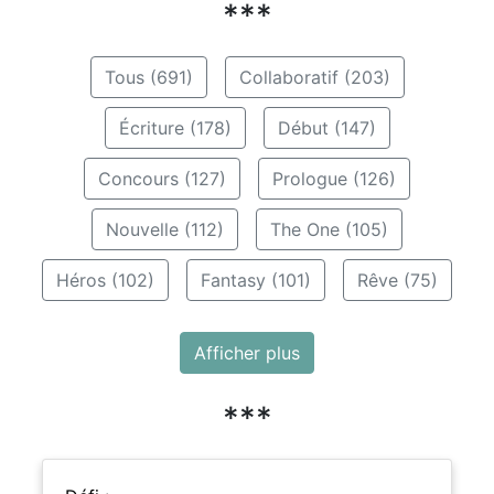
***
Tous (691)
Collaboratif (203)
Écriture (178)
Début (147)
Concours (127)
Prologue (126)
Nouvelle (112)
The One (105)
Héros (102)
Fantasy (101)
Rêve (75)
Afficher plus
***