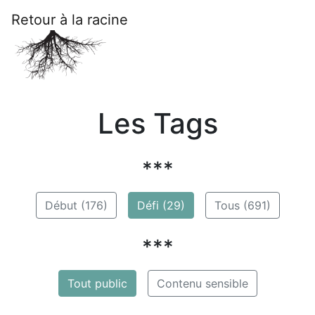
Retour à la racine
Les Tags
***
Début (176)
Défi (29)
Tous (691)
***
Tout public
Contenu sensible