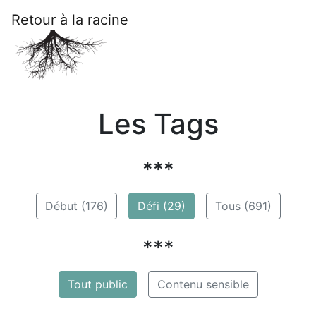
Retour à la racine
Les Tags
***
Début (176)
Défi (29)
Tous (691)
***
Tout public
Contenu sensible