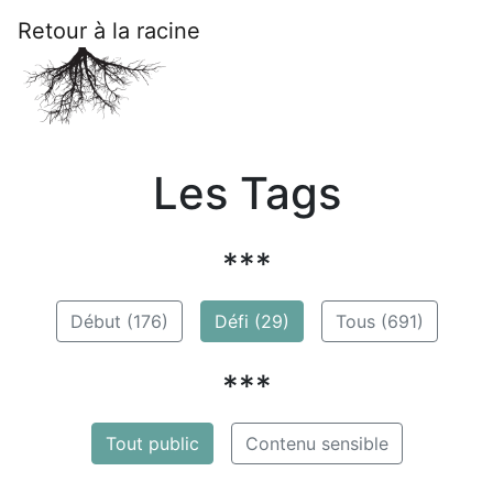
Retour à la racine
Les Tags
***
Début (176)
Défi (29)
Tous (691)
***
Tout public
Contenu sensible