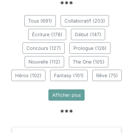
***
Tous (691)
Collaboratif (203)
Écriture (178)
Début (147)
Concours (127)
Prologue (126)
Nouvelle (112)
The One (105)
Héros (102)
Fantasy (101)
Rêve (75)
Afficher plus
***