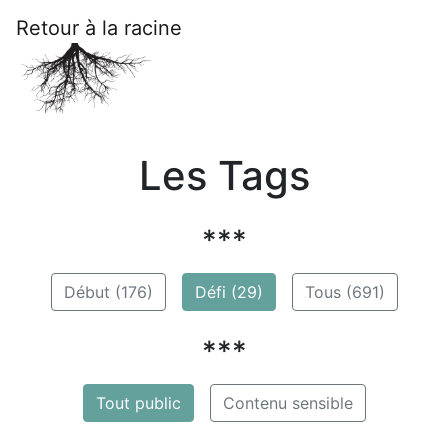
Retour à la racine
Les Tags
***
Début (176)
Défi (29)
Tous (691)
***
Tout public
Contenu sensible