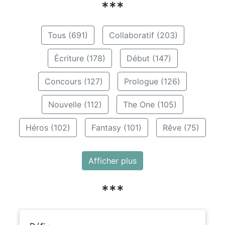
***
Tous (691)
Collaboratif (203)
Écriture (178)
Début (147)
Concours (127)
Prologue (126)
Nouvelle (112)
The One (105)
Héros (102)
Fantasy (101)
Rêve (75)
Afficher plus
***