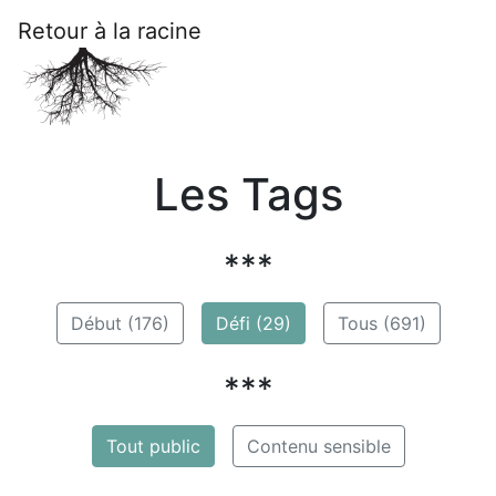
Retour à la racine
Les Tags
***
Début (176)
Défi (29)
Tous (691)
***
Tout public
Contenu sensible