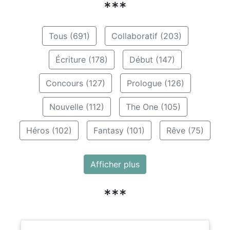
***
Tous (691)
Collaboratif (203)
Écriture (178)
Début (147)
Concours (127)
Prologue (126)
Nouvelle (112)
The One (105)
Héros (102)
Fantasy (101)
Rêve (75)
Afficher plus
***