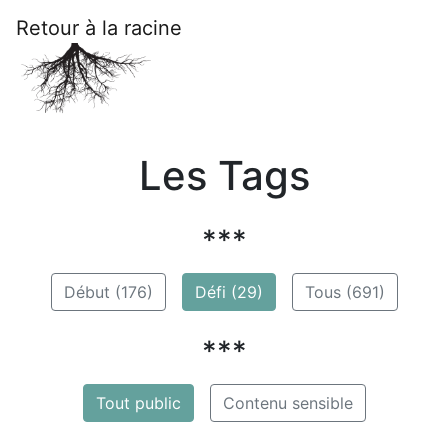
Retour à la racine
Les Tags
***
Début (176)
Défi (29)
Tous (691)
***
Tout public
Contenu sensible