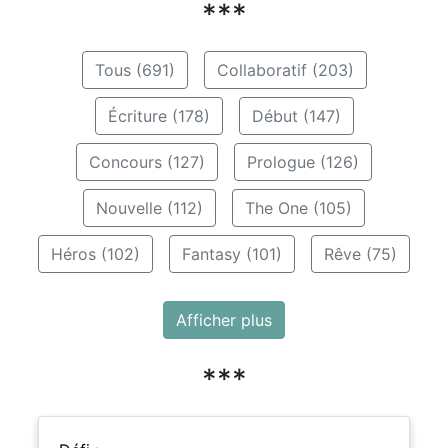
***
Tous (691)
Collaboratif (203)
Écriture (178)
Début (147)
Concours (127)
Prologue (126)
Nouvelle (112)
The One (105)
Héros (102)
Fantasy (101)
Rêve (75)
Afficher plus
***