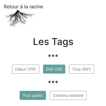
Retour à la racine
Les Tags
***
Début (176)
Défi (29)
Tous (691)
***
Tout public
Contenu sensible