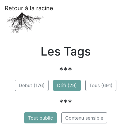
Retour à la racine
Les Tags
***
Début (176)
Défi (29)
Tous (691)
***
Tout public
Contenu sensible