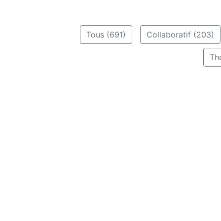
Tous (691)
Collaboratif (203)
Th