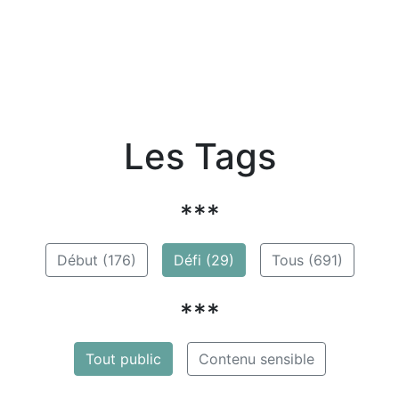
Les Tags
***
Début (176)
Défi (29)
Tous (691)
***
Tout public
Contenu sensible