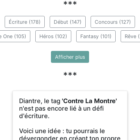
***
Écriture (178)
Début (147)
Concours (127)
e One (105)
Héros (102)
Fantasy (101)
Rêve (
Afficher plus
***
Diantre, le tag
'Contre La Montre'
n'est pas encore lié à un défi
d'écriture.
Voici une idée : tu pourrais le
dévergonder en créant ton propre