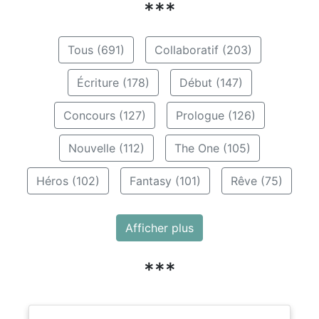
***
Tous (691)
Collaboratif (203)
Écriture (178)
Début (147)
Concours (127)
Prologue (126)
Nouvelle (112)
The One (105)
Héros (102)
Fantasy (101)
Rêve (75)
Afficher plus
***