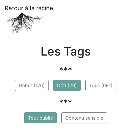
Retour à la racine
Les Tags
***
Début (176)
Défi (29)
Tous (691)
***
Tout public
Contenu sensible