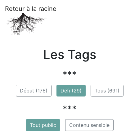
Retour à la racine
Les Tags
***
Début (176)
Défi (29)
Tous (691)
***
Tout public
Contenu sensible