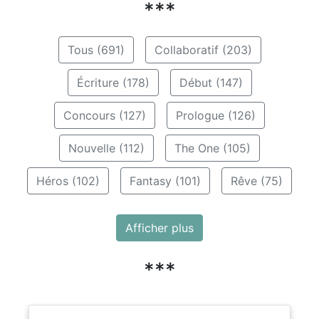
***
Tous (691)
Collaboratif (203)
Écriture (178)
Début (147)
Concours (127)
Prologue (126)
Nouvelle (112)
The One (105)
Héros (102)
Fantasy (101)
Rêve (75)
Afficher plus
***