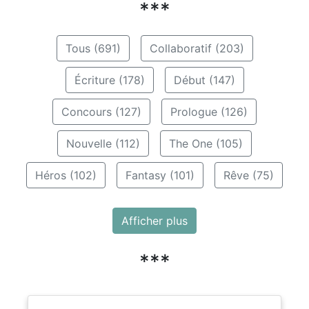
***
Tous (691)
Collaboratif (203)
Écriture (178)
Début (147)
Concours (127)
Prologue (126)
Nouvelle (112)
The One (105)
Héros (102)
Fantasy (101)
Rêve (75)
Afficher plus
***