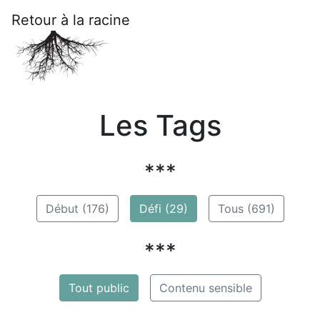
Retour à la racine
Les Tags
***
Début (176)
Défi (29)
Tous (691)
***
Tout public
Contenu sensible