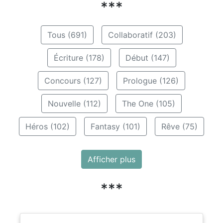
***
Tous (691)
Collaboratif (203)
Écriture (178)
Début (147)
Concours (127)
Prologue (126)
Nouvelle (112)
The One (105)
Héros (102)
Fantasy (101)
Rêve (75)
Afficher plus
***