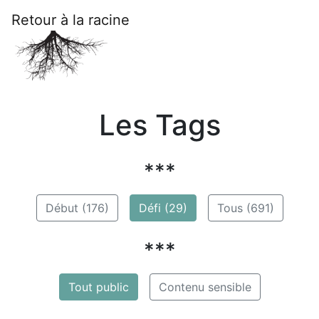
Retour à la racine
Les Tags
***
Début (176)
Défi (29)
Tous (691)
***
Tout public
Contenu sensible