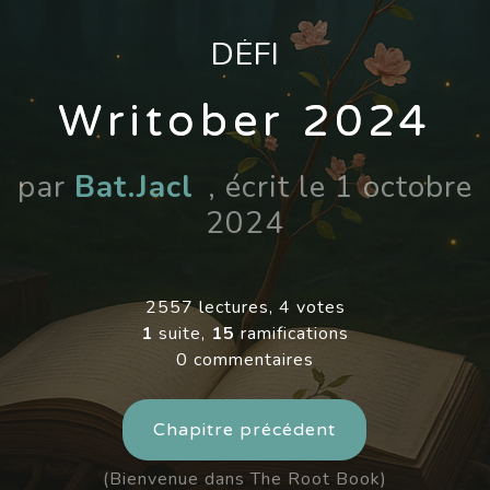
DÉFI
Writober 2024
par
Bat.Jacl
, écrit le 1 octobre
2024
2557 lectures, 4 votes
1
suite,
15
ramifications
0 commentaires
Chapitre précédent
(Bienvenue dans The Root Book)