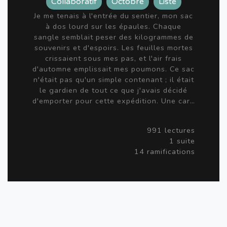
Collaboratif
Octobre
Liste
Je me tenais à l'entrée du sentier, mon sac
à dos lourd sur les épaules. Chaque
sangle semblait peser des kilogrammes de
souvenirs et d'espoirs. Les feuilles mortes
crissaient sous mes pas, et l'air frais
d'automne emplissait mes poumons. Ce sac
n'était pas qu'un simple contenant ; il était
le gardien de tout ce que j'avais décidé
d'emporter pour cette expédition. Une car…
991 lectures
1 suite
14 ramifications