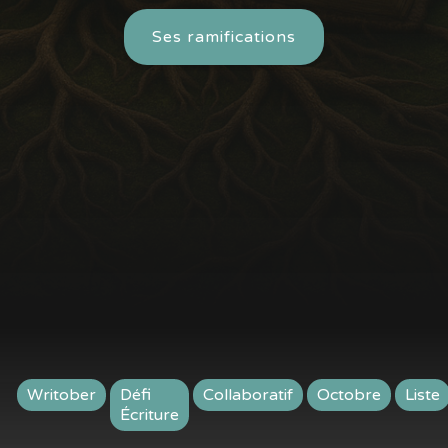
Ses ramifications
Writober
Défi
Collaboratif
Octobre
Liste
Écriture