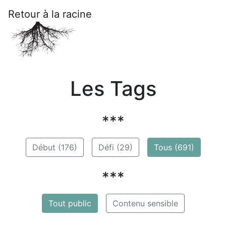
Retour à la racine
Les Tags
***
Début (176)
Défi (29)
Tous (691)
***
Tout public
Contenu sensible