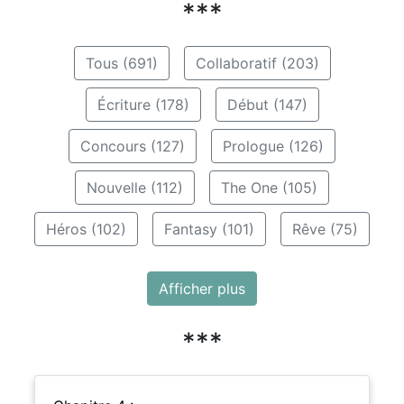
***
Tous (691)
Collaboratif (203)
Écriture (178)
Début (147)
Concours (127)
Prologue (126)
Nouvelle (112)
The One (105)
Héros (102)
Fantasy (101)
Rêve (75)
Afficher plus
***