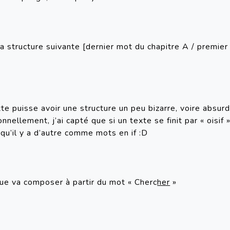
 la structure suivante [dernier mot du chapitre A / premie
e puisse avoir une structure un peu bizarre, voire absurde,
onnellement, j’ai capté que si un texte se finit par « oisif
e qu’il y a d’autre comme mots en if :D
gue va composer à partir du mot « Cherc
her
 »