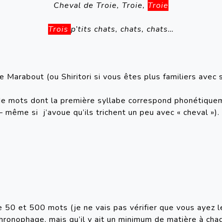
Cheval de Troie, Troie, 
Troie
Trois 
p’tits chats, chats, chats…
e Marabout (ou Shiritori si vous êtes plus familiers avec 
e de mots dont la première syllabe correspond phonétiqueme
 – même si
j’avoue qu’ils trichent un peu avec « cheval »).
e 50 et 500 mots (je ne vais pas vérifier que vous ayez le
chronophage, mais qu’il y ait un minimum de matière à chaq