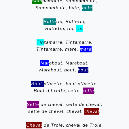
Som
nambule, Somnambule,
Somnambule, bule, 
bule
,
Bulle
tin, Bulletin,
Bulletin, tin, 
tin
,
Tin
tamarre, Tintamarre,
Tintamarre, mare, 
mare
,
Mar
about, Marabout,
Marabout, bout, 
bout
,
Bout 
d'ficelle, bout d'ficelle,
Bout d'ficelle, celle, 
celle
,
Selle
de cheval, selle de cheval,
selle de cheval, cheval, 
cheval
,
Cheval
de Troie, cheval de Troie,