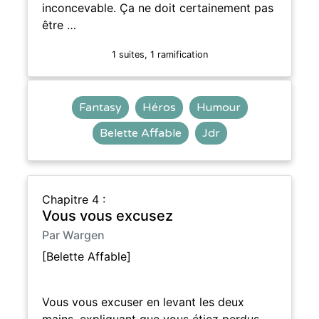
inconcevable. Ça ne doit certainement pas
être …
1 suites, 1 ramification
Fantasy
Héros
Humour
Belette Affable
Jdr
Chapitre 4 :
Vous vous excusez
Par Wargen
[Belette Affable]
Vous vous excuser en levant les deux
mains, expliquant que vous étiez perdus