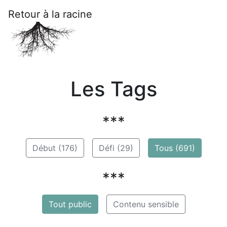
Retour à la racine
Les Tags
***
Début (176)
Défi (29)
Tous (691)
***
Tout public
Contenu sensible