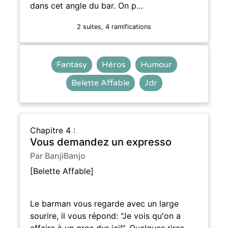
dans cet angle du bar. On p…
2 suites, 4 ramifications
Fantasy
Héros
Humour
Belette Affable
Jdr
Chapitre 4 :
Vous demandez un expresso
Par BanjiBanjo
[Belette Affable]
Le barman vous regarde avec un large
sourire, il vous répond: "Je vois qu'on a
affaire à un gros dur ici!". Quelques rires