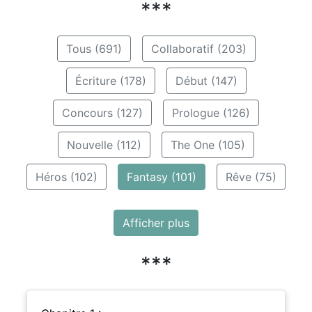
***
Tous (691)
Collaboratif (203)
Écriture (178)
Début (147)
Concours (127)
Prologue (126)
Nouvelle (112)
The One (105)
Héros (102)
Fantasy (101)
Rêve (75)
Afficher plus
***