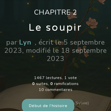
CHAPITRE 2
Le soupir
par
Lyn
, écrit le 5 septembre
2023, modifié le 18 septembre
2023
1467 lectures, 1 vote
0
suites,
0
ramifications
10 commentaires
(Sylvie)
Début de l'histoire