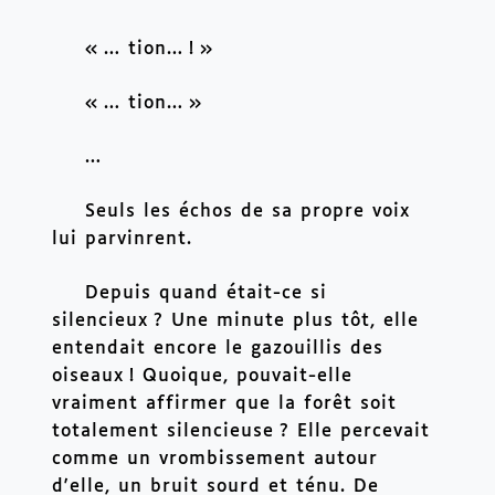
«
… tion…
!
»
«
… tion…
»
…
Seuls les échos de sa propre voix 
lui parvinrent.
Depuis quand était-ce si 
silencieux
? Une minute plus tôt, elle 
entendait encore le gazouillis des 
oiseaux
! Quoique, pouvait-elle 
vraiment affirmer que la forêt soit 
totalement silencieuse
? Elle percevait 
comme un vrombissement autour 
d'elle, un bruit sourd et ténu. De 