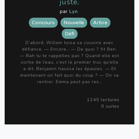
juste.
par
Lyn
Concours
Nouvelle
Arbre
Défi
D’abord, Willem toisa sa cousine avec
défiance. — Encore… — De quoi ? fit Ben.
— Bah tu te rappelles pas ? Quand elle est
sortie de l’eau, c’est le premier truc qu’elle
a dit. Benjamin haussa les épaules. — Et
maintenant on fait quoi du coup ? — On va
rentrer. Emma peut pas res…
1245 lectures
0 suites