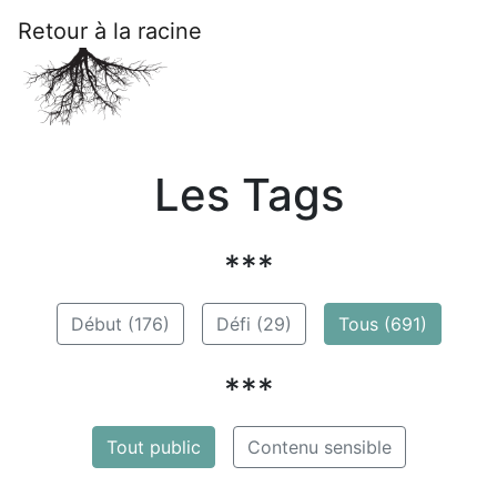
Retour à la racine
Les Tags
***
Début (176)
Défi (29)
Tous (691)
***
Tout public
Contenu sensible