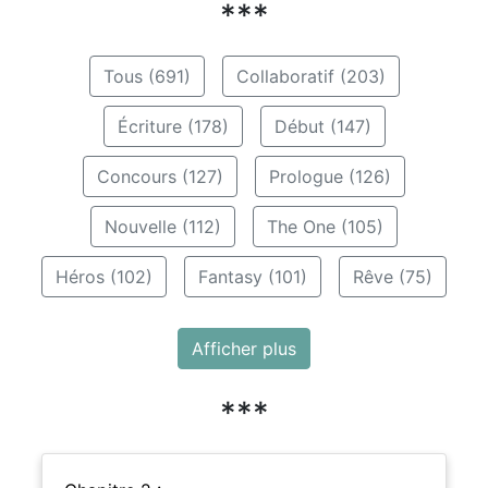
***
Tous (691)
Collaboratif (203)
Écriture (178)
Début (147)
Concours (127)
Prologue (126)
Nouvelle (112)
The One (105)
Héros (102)
Fantasy (101)
Rêve (75)
Afficher plus
***