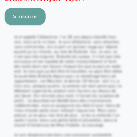
S'inscrire
Je m’appelle Clémentine. J’ai 28 ans depuis bientôt trois
ans, mais je le vis bien. Je suis célibataire, sans attaches,
sans contraintes, mis à part un poisson rouge qui répond,
quand ça lui chante, au nom de Bubulle. Oui, je sais, ce
n’est pas très original. Bubulle est sympa. Il n’est pas très
ennuyeux et est capable de rester tranquillement à faire
des ronds dans son bassin chaque fois que je pars en week-
end. Je crois que ça doit être le troisième, ou peut-être même
le quatrième Bubulle depuis que j’ai emménagé dans cet
appartement, rue Mercière, le dernier 29 février, soit il y a
trois ans, presque quatre. Le premier est mort parce que j’ai
bêtement vaporisé du produit anti-fourmis au-dessus de
son bocal. Dix minutes plus tard, il faisait du surplace de
profil… Le deuxième est décédé dans des circonstances
indéterminées, mais je soupçonne ma mère d’avoir remis de
l’eau chaude après avoir nettoyé l’aquarium. Mais sans
preuve, je ne peux rien dire de plus… Je les ai enterrés l’un
après l’autre, dans une petite boîte d’allumettes, dans le
massif d’hortensias de Mme Violette, la concierge.
Je suis réceptionniste dans une concession automobile.