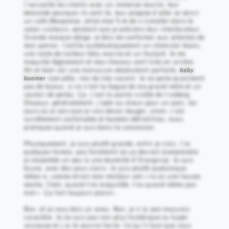
J’accueille les clients avec un immense sourire, leur
demande pourquoi ils sont là, leur propose d’aller se servir
un café (Nespresso, what else ?) et de s’installer dans le
salon visiteurs, pendant que je préviens leur interlocuteur.
Grande marque oblige, je dois me conformer aux attentes de
mon patron. J’enfile systématiquement un chemisier blanc,
une veste de tailleur bleu marine et un foulard. Je me
maquille légèrement et mes cheveux sont tirés en arrière.
Ah et bien sûr une manucure absolument parfaite,
baby
boomer
rose pâle, rien de très voyant. Je ne porte quasiment
pas de bijoux, si ce n’est la bague de ma grand-mère et un
sautoir de perles. Ça, c’est la partie visible de l’iceberg.
Dessous, généralement, j’opte au mieux pour un jean, les
jours où je sais que je vais devoir bouger, sinon, c’est
survêtement confortable et baskets défraîchies, mais
pratiques quand je suis dans la concession.
Physiquement, je suis plutôt grande, enfin je crois. J’ai
quelques formes, pas forcément où ça devrait (comprendre,
je ressemble un peu à une bouteille d’Orangina). Je suis
brune, avec des yeux clairs. Je suis plutôt quelconque,
même si, comme dirait mon meilleur ami « tu es une fausse
moche, Clem, quand t’es maquillée, t’es quand même pas
mal ». Ça fait toujours plaisir…
Bon, et je vous dois un aveu. Non, je n’ai pas mauvais
caractère. Je ne suis pas non plus hystérique ou hyper
anxieuse et j’ai le sourire facile. Ce qu’il faut que vous