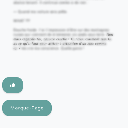
séance tenant. Il continue comme si de rien :
— Quand ma voiture sera prête.
WHAT ???
Douche froide. J’ai l’impression d’être sur des montagnes
russes qui viennent de m’emmener six pieds sous terre.
Non
mais regarde-toi, pauvre cruche ! Tu crois vraiment que tu
as ce qu’il faut pour attirer l’attention d’un mec comme
lui ?
me crie ma conscience. Quelle garce !
Marque-Page