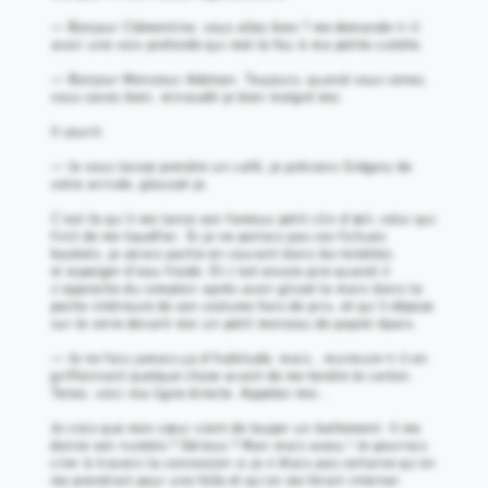
— Bonjour Clémentine, vous allez bien ? me demande-t-il
avoir une voix profonde qui met le feu à ma petite culotte.
— Bonjour Monsieur Adelson. Toujours, quand vous venez,
vous savez bien, minaudé-je bien malgré moi.
Il sourit.
— Je vous laisse prendre un café, je préviens Grégory de
votre arrivée, gloussé-je.
C’est là qu’il me lance son fameux petit clin d’œil, celui qui
finit de me liquéfier. Si je ne portais pas ces fichues
baskets, je serais partie en courant dans les toilettes
m’asperger d’eau froide. Et c’est encore pire quand il
s’approche du comptoir après avoir glissé la main dans la
poche intérieure de son costume hors de prix, et qu’il dépose
sur le verre devant moi un petit morceau de papier épais.
— Je ne fais jamais ça d’habitude, mais… murmure-t-il en
griffonnant quelque chose avant de me tendre le carton.
Tenez, voici ma ligne directe. Appelez-moi…
Je crois que mon cœur vient de louper un battement. Il me
donne son numéro ? Sérieux ? Nan mais waou ! Je pourrais
crier à travers la concession si je n’étais pas certaine qu’on
me prendrait pour une folle et qu’on me ferait interner