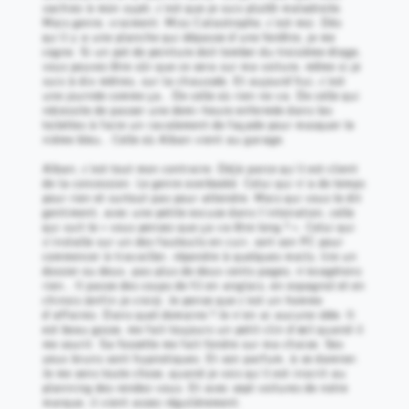
sachiez à mon sujet, c’est que je suis plutôt maladroite.
Mais genre, vraiment. Miss Catastrophe, c’est moi. Dès
qu’il y a une planche qui dépasse d’une fenêtre, je me
cogne. Si un pot de peinture doit tomber du troisième étage,
vous pouvez être sûr que ce sera sur ma voiture, même si je
suis à dix mètres, sur la chaussée. Et aujourd’hui, c’est
une journée comme ça… De celle où rien ne va. De celle qui
nécessite de passer une demi-heure enfermée dans les
toilettes à faire un ravalement de façade pour masquer le
nième bleu… Celle où Alban vient au garage.
Alban, c’est tout mon contraire. Déjà parce qu’il est client
de la concession. Le genre overbooké. Celui qui n’a de temps
pour rien et surtout pas pour attendre. Mais qui vous le dit
gentiment, avec une petite excuse dans l’intonation, celle
qui suit le « vous pensez que ça va être long ? ». Celui qui
s’installe sur un des fauteuils en cuir, sort son PC pour
commencer à travailler, répondre à quelques mails, lire un
dossier ou deux, pas plus de deux cents pages, n’exagérons
rien… Il passe des coups de fil en anglais, en espagnol et en
chinois (enfin je crois). Je pense que c’est un homme
d’affaires. Dans quel domaine ? Je n’en ai aucune idée. Il
est beau gosse, me fait toujours un petit clin d’œil quand il
me sourit. Sa fossette me fait fondre sur ma chaise. Ses
yeux bruns sont hypnotiques. Et son parfum, à se damner.
Je me sens toute chose, quand je vois qu’il est inscrit au
planning des rendez-vous. Et avec sept voitures de notre
marque, il vient assez régulièrement.