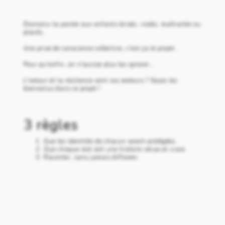
Donnons-la parole aux enfants brisés, violés, maltraités ou
placés,
Une prise de conscience collective, c'est ça le projet…
Pour qu'enfin, on n'puisse plus les ignorer….
L'amour et la résilience sont vos moteurs ? Soyez les
bienvenus dans ce projet !
3 règles
Que les identités de chacun soient protégées,
Que chaque mot soit une histoire vécue et vraie.
Raconter, sans jamais diffamer.