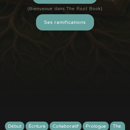
(Bienvenue dans The Root Book)
Ses ramifications
Début
Écriture
Collaboratif
Prologue
The