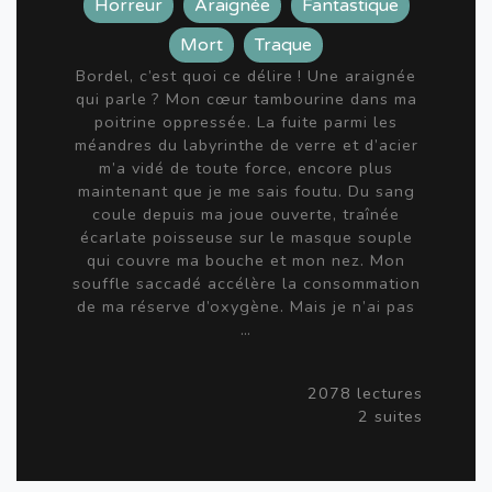
Horreur
Araignée
Fantastique
Mort
Traque
Bordel, c’est quoi ce délire ! Une araignée
qui parle ? Mon cœur tambourine dans ma
poitrine oppressée. La fuite parmi les
méandres du labyrinthe de verre et d’acier
m’a vidé de toute force, encore plus
maintenant que je me sais foutu. Du sang
coule depuis ma joue ouverte, traînée
écarlate poisseuse sur le masque souple
qui couvre ma bouche et mon nez. Mon
souffle saccadé accélère la consommation
de ma réserve d’oxygène. Mais je n’ai pas
…
2078 lectures
2 suites