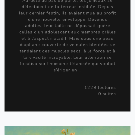
Au-delà du pas de porte, les jumeaux se
délectaient de la terreur instillée. Depuis
leur dernier festin, ils avaient mué au profit
d’une nouvelle enveloppe. Devenus
adultes, leur taille ne dépassait guère
celles d’un adolescent aux membres grêles
et à l’aspect maladif. Mais sous une peau
diaphane couverte de veinules bleutées se
tendaient des muscles secs, à la force et à
la vivacité incroyable. Leur attention se
focalisa sur l’humaine tétanisée qui voulait
s’ériger en …
1229 lectures
0 suites