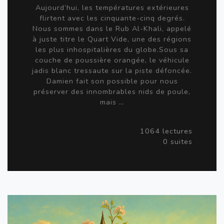
Aujourd’hui, les températures extérieures
flirtent avec les cinquante-cinq degrés.
Nous sommes dans le Rub Al-Khali, appelé
à juste titre le Quart Vide, une des régions
les plus inhospitalières du globe.Sous sa
couche de poussière orangée, le véhicule
jadis blanc tressaute sur la piste défoncée.
Damien fait son possible pour nous
préserver des innombrables nids de poule,
mais …
1064 lectures
0 suites