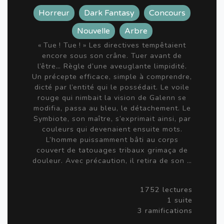
Horreur
Dark Fantasy
Concours
Nouvelle
Arbre
« Tue ! Tue ! » Les directives tempêtaient
encore sous son crâne. Tuer avant de
l’être… Règle d’une aveuglante limpidité.
Un précepte efficace, simple à comprendre,
dicté par l’entité qui le possédait. Le voile
rouge qui nimbait la vision de Galenn se
modifia, passa au bleu, le détachement. Le
Symbiote, son maître, s’exprimait ainsi, par
couleurs qui devenaient ensuite mots.
L’homme puissamment bâti au corps
couvert de tatouages tribaux grimaça de
douleur. Avec précaution, il retira de son …
1752 lectures
1 suite
3 ramifications