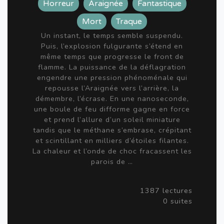
Horreur
Araignée
Fantastique
Mort
Traque
Un instant, le temps semble suspendu.
Puis, l’explosion fulgurante s’étend en
même temps que progresse le front de
flamme. La puissance de la déflagration
engendre une pression phénoménale qui
repousse l’Araignée vers l’arrière, la
démembre, l’écrase. En une nanoseconde,
une boule de feu difforme gagne en force
et prend l’allure d’un soleil miniature
tandis que le méthane s’embrase, crépitant
et scintillant en milliers d’étoiles filantes.
La chaleur et l’onde de choc fracassent les
parois de …
1387 lectures
0 suites