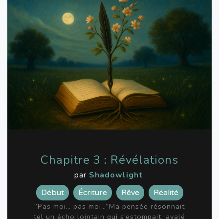
Chapitre 3 : Révélations
par
Shadowlight
Début
Écriture
Rêve
Réalité
“Pas moi… pas moi…”Ma pensée résonnait
tel un écho lointain qui s’estompait, avalé