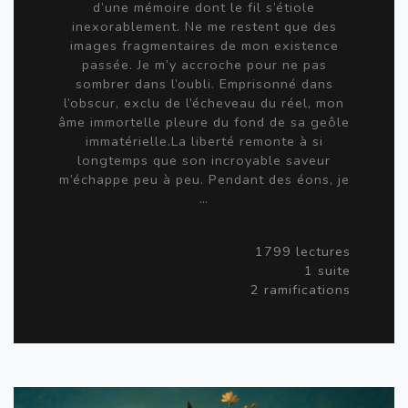
d’une mémoire dont le fil s’étiole
inexorablement. Ne me restent que des
images fragmentaires de mon existence
passée. Je m’y accroche pour ne pas
sombrer dans l’oubli. Emprisonné dans
l’obscur, exclu de l’écheveau du réel, mon
âme immortelle pleure du fond de sa geôle
immatérielle.La liberté remonte à si
longtemps que son incroyable saveur
m’échappe peu à peu. Pendant des éons, je
…
1799 lectures
1 suite
2 ramifications