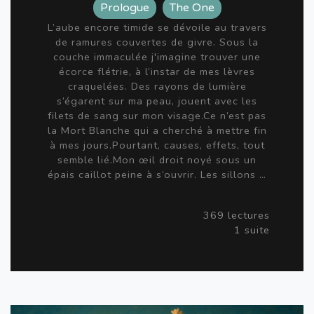
Prologue
The One
L’aube encore timide se dévoile au travers
de ramures couvertes de givre. Sous la
couche immaculée j'imagine trouver une
écorce flétrie, à l’instar de mes lèvres
craquelées. Des rayons de lumière
s’égarent sur ma peau, jouent avec les
filets de sang sur mon visage.Ce n’est pas
la Mort Blanche qui a cherché à mettre fin
à mes jours.Pourtant, causes, effets, tout
semble lié.Mon œil droit noyé sous un
épais caillot peine à s’ouvrir. Les sillons …
369 lectures
1 suite