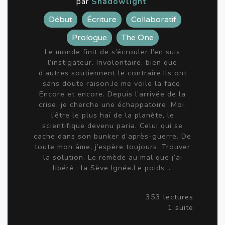
par
Shadowlight
Début
Écriture
Collaboratif
Prologue
The One
Le monde finit de s’écrouler.J’en suis
l’instigateur. Involontaire, bien que
d’autres soutiennent le contraire.Ils ont
sans doute raison.Je me voile la face.
Encore et encore. Depuis l’arrivée de la
crise, je cherche une échappatoire. Moi,
l’être le plus haï de la planète, le
scientifique devenu paria. Celui qui se
cache dans son bunker d’après-guerre. De
toute mon âme, j’espère toujours. Trouver
la solution. Le remède au mal que j’ai
libéré : la Sève Ignée.Le poids …
353 lectures
1 suite