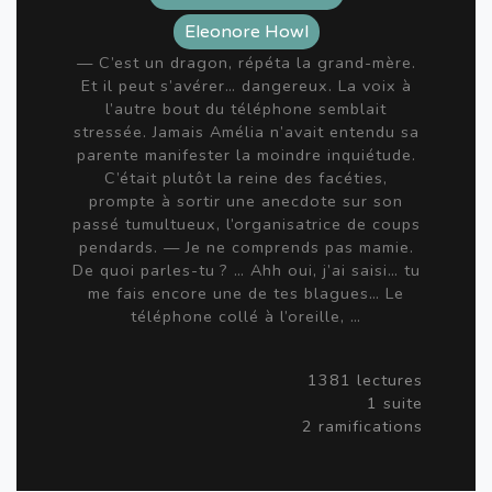
Eleonore Howl
— C’est un dragon, répéta la grand-mère.
Et il peut s’avérer… dangereux. La voix à
l’autre bout du téléphone semblait
stressée. Jamais Amélia n’avait entendu sa
parente manifester la moindre inquiétude.
C’était plutôt la reine des facéties,
prompte à sortir une anecdote sur son
passé tumultueux, l’organisatrice de coups
pendards. — Je ne comprends pas mamie.
De quoi parles-tu ? … Ahh oui, j’ai saisi… tu
me fais encore une de tes blagues… Le
téléphone collé à l’oreille, …
1381 lectures
1 suite
2 ramifications