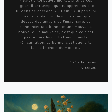
« Salut à toi pauvre mortel, si tu lis ces
lignes, il est temps que tu apprennes que
tu viens de décéder. »— Hein ? Qui parle ?«
Il est ainsi de mon devoir, en tant que
déesse des univers de l’imaginaire, de
t’annoncer une bonne et une mauvaise
nouvelle. La mauvaise, c’est que ce n’est
pas le paradis qui t’attend, mais la
réincarnation. La bonne, c’est que je te
laisse le choix du monde …
1212 lectures
0 suites