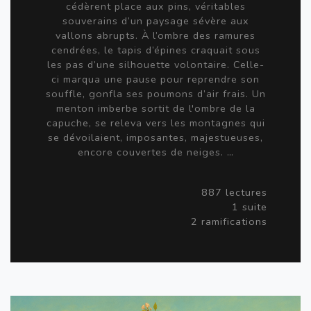
cédèrent place aux pins, véritables
souverains d’un paysage sévère aux
vallons abrupts. À l’ombre des ramures
cendrées, le tapis d’épines craquait sous
les pas d’une silhouette volontaire. Celle-
ci marqua une pause pour reprendre son
souffle, gonfla ses poumons d’air frais. Un
menton imberbe sortit de l'ombre de la
capuche, se releva vers les montagnes qui
se dévoilaient, imposantes, majestueuses,
encore couvertes de neiges. …
887 lectures
1 suite
2 ramifications