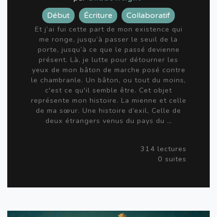
Début
Écriture
Collaboratif
Et j’ai fui cette part de mon existence qui
me ronge, jusqu’à passer le seuil de la
porte, jusqu’à ce que le passé devienne
présent. Là, je lutte pour détourner les
yeux de mon bâton de marche posé contre
le chambranle. Un bâton, ou tout du moins,
c'est ce qu'il semble être. Cet objet
représente mon histoire. La mienne et celle
de ma sœur. Une histoire d’exil, Celle de
deux étrangers venus du pays du …
314 lectures
0 suites