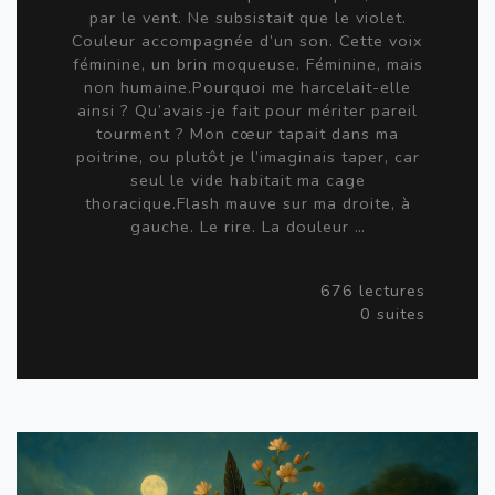
par le vent. Ne subsistait que le violet.
Couleur accompagnée d’un son. Cette voix
féminine, un brin moqueuse. Féminine, mais
non humaine.Pourquoi me harcelait-elle
ainsi ? Qu’avais-je fait pour mériter pareil
tourment ? Mon cœur tapait dans ma
poitrine, ou plutôt je l’imaginais taper, car
seul le vide habitait ma cage
thoracique.Flash mauve sur ma droite, à
gauche. Le rire. La douleur …
676 lectures
0 suites