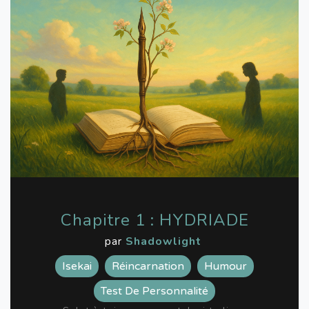
Chapitre 1 : HYDRIADE
par
Shadowlight
Isekai
Réincarnation
Humour
Test De Personnalité