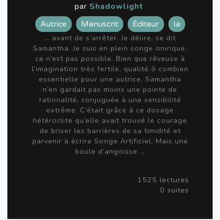
par
Shadowlight
Autrice
Manuscrit
Éditeur
Ia
… avant de s’arrêter. Je délire, se dit
Samantha. Je suis en plein songe onirique,
ce n’est pas possible. Bien que rêveuse à
l’imagination très fertile, qualité ô combien
essentielle pour une autrice, Samantha
n’en gardait pas moins une pointe de
rationalité, conjuguée à une sensibilité
extrême. C’était grâce à ce dosage
hétéroclite qu’elle avait trouvé le courage
de briser les barrières de sa timidité et
parvenir à écrire Songe Artificiel. Mais une
boule d’angoisse …
1525 lectures
0 suites