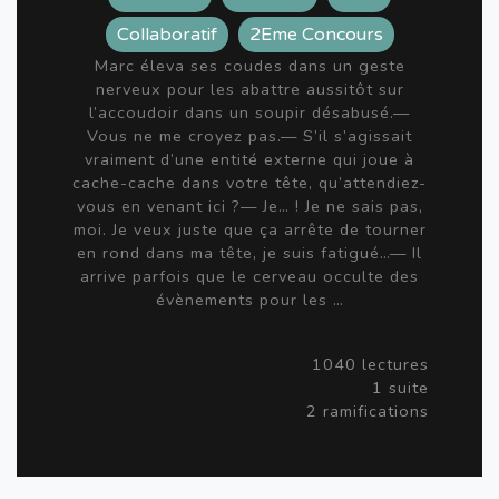
Collaboratif
2Eme Concours
Marc éleva ses coudes dans un geste
nerveux pour les abattre aussitôt sur
l’accoudoir dans un soupir désabusé.—
Vous ne me croyez pas.— S’il s’agissait
vraiment d’une entité externe qui joue à
cache-cache dans votre tête, qu’attendiez-
vous en venant ici ?— Je… ! Je ne sais pas,
moi. Je veux juste que ça arrête de tourner
en rond dans ma tête, je suis fatigué…— Il
arrive parfois que le cerveau occulte des
évènements pour les …
1040 lectures
1 suite
2 ramifications