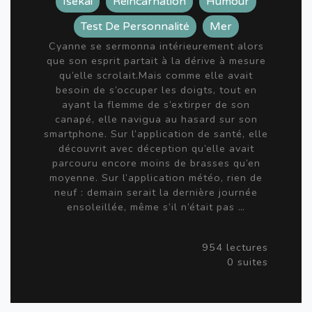
Isekai
Réincarnation
Humour
Test De Personnalité
Mer
Cyanne se sermonna intérieurement alors
que son esprit partait à la dérive à mesure
qu’elle scrolait.Mais comme elle avait
besoin de s’occuper les doigts, tout en
ayant la flemme de s’extirper de son
canapé, elle navigua au hasard sur son
smartphone. Sur l’application de santé, elle
découvrit avec déception qu’elle avait
parcouru encore moins de brasses qu’en
moyenne. Sur l’application météo, rien de
neuf : demain serait la dernière journée
ensoleillée, même s’il n’était pas …
954 lectures
0 suites