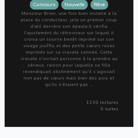
Concours
Nouvelle
Rêve
Monsieur Brien, une fois bien installé à la
place du conducteur, jeta un premier coup
d’œil derrière son épaule.Il vérifia
l’ajustement du rétroviseur sur lequel il
croisa un sourire benêt imprimé sur son
visage joufflu et des petits cœurs roses
imprimés sur sa cravate satinée. Cette
cravate n’incitait personne à le prendre au
sérieux, raison pour laquelle sa fille
revendiquait obstinément qu’il s’agissait
non pas de cœurs mais bien des pois et
qu’ils n’étaient pas …
1230 lectures
0 suites