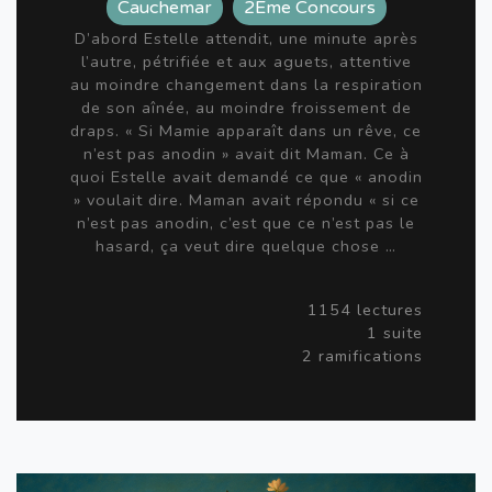
Cauchemar
2Eme Concours
D’abord Estelle attendit, une minute après
l’autre, pétrifiée et aux aguets, attentive
au moindre changement dans la respiration
de son aînée, au moindre froissement de
draps. « Si Mamie apparaît dans un rêve, ce
n’est pas anodin » avait dit Maman. Ce à
quoi Estelle avait demandé ce que « anodin
» voulait dire. Maman avait répondu « si ce
n’est pas anodin, c’est que ce n’est pas le
hasard, ça veut dire quelque chose …
1154 lectures
1 suite
2 ramifications