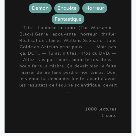
Démon
Enquête
Horreur
Fantastique
Titre : La dame en noire (The Woman in
Black) Genre : épouvante ; horreur ; thriller
Réalisation : James Watkins Scénario : Jane
Goldman Acteurs principaux… — Mais pas
ça, DOT… — Tu as. dit les. infos du DVD. —
Allez, fais pas l’idiot, sinon le fossile va
nous faire la misère. Ça devait bien la faire
marrer de me faire perdre mon temps. Que
je vienne lui demander à elle, avant d’avoir
les résultats de l’équipe scientifique, devait
…
1080 lectures
1 suite