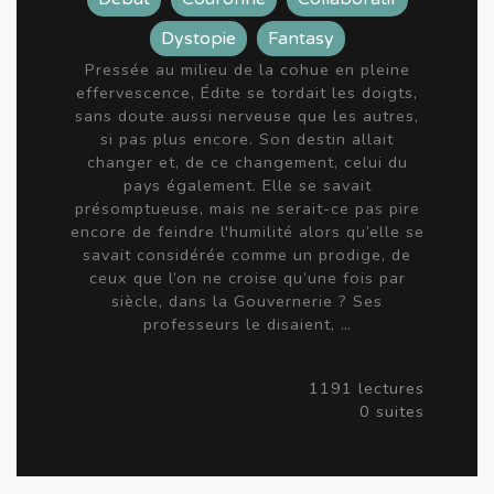
Dystopie
Fantasy
Pressée au milieu de la cohue en pleine
effervescence, Édite se tordait les doigts,
sans doute aussi nerveuse que les autres,
si pas plus encore. Son destin allait
changer et, de ce changement, celui du
pays également. Elle se savait
présomptueuse, mais ne serait-ce pas pire
encore de feindre l'humilité alors qu’elle se
savait considérée comme un prodige, de
ceux que l’on ne croise qu’une fois par
siècle, dans la Gouvernerie ? Ses
professeurs le disaient, …
1191 lectures
0 suites