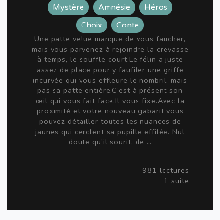
Mystère
Amnésie
Héros
Choix
Conte
Une patte velue manque de vous faucher,
mais vous parvenez à rejoindre la crevasse
à temps, le souffle court.Le félin a juste
assez de place pour y faufiler une griffe
incurvée qui vous effleure le nombril, mais
pas sa patte entière.C’est à présent son
œil qui vous fait face.Il vous fixe.Avec la
proximité et votre nouveau gabarit vous
pouvez détailler toutes les nuances de
jaunes qui cerclent sa pupille effilée. Nul
doute qu’il sourit, de …
981 lectures
1 suite