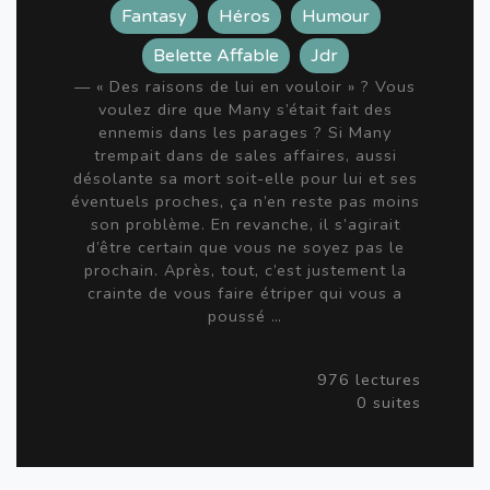
Fantasy
Héros
Humour
Belette Affable
Jdr
— « Des raisons de lui en vouloir » ? Vous
voulez dire que Many s’était fait des
ennemis dans les parages ? Si Many
trempait dans de sales affaires, aussi
désolante sa mort soit-elle pour lui et ses
éventuels proches, ça n’en reste pas moins
son problème. En revanche, il s’agirait
d’être certain que vous ne soyez pas le
prochain. Après, tout, c’est justement la
crainte de vous faire étriper qui vous a
poussé …
976 lectures
0 suites