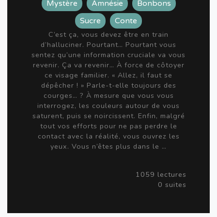
Mystère
Amnésie
Bonbons
Sucre
Conte
C’est ça, vous devez être en train
d’halluciner. Pourtant… Pourtant vous
sentez qu’une information cruciale va vous
revenir. Ça va revenir… À force de côtoyer
ce visage familier. « Allez, il faut se
dépêcher ! » Parle-t-elle toujours des
courges… ? À mesure que vous vous
interrogez, les couleurs autour de vous
saturent, puis se noircissent. Enfin, malgré
tout vos efforts pour ne pas perdre le
contact avec la réalité, vous ouvrez les
yeux. Vous n’êtes plus dans le …
1059 lectures
0 suites