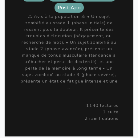
Post-Apo
⚠️ Avis à la population ⚠️ • Un sujet
zombifié au stade 1 (phase initiale) ne
ressent plus la douleur. Il présente des
troubles d’élocution (bégayement, ou
recherche de mot). • Un sujet zombifié au
stade 2 (phase avancée), présente un
manque de tonus musculaire (tendance à
trébucher et perte de dextérité), et une
perte de la mémoire à long terme.• Un
sujet zombifié au stade 3 (phase sévère),
présente un état de fatigue intense et une
…
1140 lectures
1 suite
2 ramifications