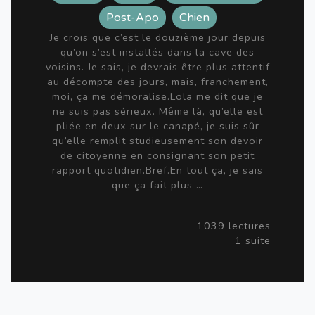
Post-Apo
Chien
Je crois que c’est le douzième jour depuis
qu’on s’est installés dans la cave des
voisins. Je sais, je devrais être plus attentif
au décompte des jours, mais, franchement,
moi, ça me démoralise.Lola me dit que je
ne suis pas sérieux. Même là, qu’elle est
pliée en deux sur le canapé, je suis sûr
qu’elle remplit studieusement son devoir
de citoyenne en consignant son petit
rapport quotidien.Bref.En tout ça, je sais
que ça fait plus …
1039 lectures
1 suite