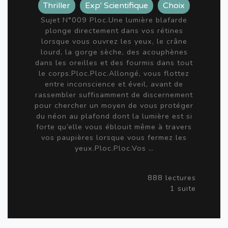
Thriller
Exp' Scientifique
Choix
Sujet N°009 Ploc.Une lumière blafarde
plonge directement dans vos rétines
lorsque vous ouvrez les yeux, le crâne
lourd, la gorge sèche, des acouphènes
dans les oreilles et des fourmis dans tout
le corps.Ploc.Ploc.Allongé, vous flottez
entre inconscience et éveil, avant de
rassembler suffisamment de discernement
pour chercher un moyen de vous protéger
du néon au plafond dont la lumière est si
forte qu’elle vous éblouit même à travers
vos paupières lorsque vous fermez les
yeux.Ploc.Ploc.Vos …
888 lectures
1 suite