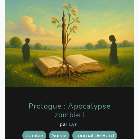
Prologue : Apocalypse
zombie !
par
Lyn
Zombie
Survie
Journal De Bord