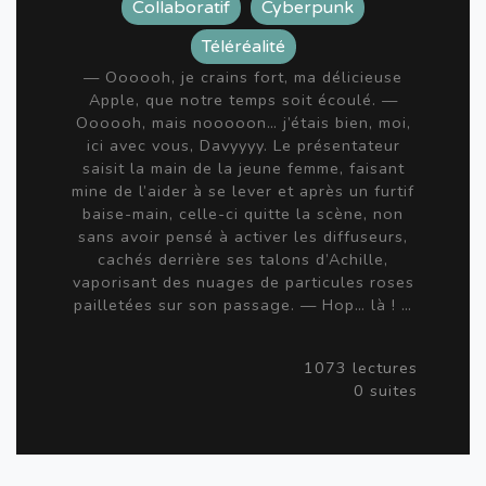
Collaboratif
Cyberpunk
Téléréalité
— Oooooh, je crains fort, ma délicieuse
Apple, que notre temps soit écoulé. —
Oooooh, mais nooooon… j’étais bien, moi,
ici avec vous, Davyyyy. Le présentateur
saisit la main de la jeune femme, faisant
mine de l’aider à se lever et après un furtif
baise-main, celle-ci quitte la scène, non
sans avoir pensé à activer les diffuseurs,
cachés derrière ses talons d’Achille,
vaporisant des nuages de particules roses
pailletées sur son passage. — Hop… là ! …
1073 lectures
0 suites