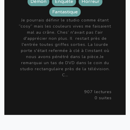
Démon
Enquête
Horreur
Fantastique
Je pourrais définir le studio comme étant
“cosy” mais les couleurs vives me faisaient
mal au crâne. Ches’ n'avait pas l'air
d'apprécier non plus. Il restait près de
l'entrée toutes griffes sorties. La lourde
porte s'était refermée à clé à l’instant où
nous avons pénétré dans la pièce.Je
remarquai un tas de DVD dans le coin du
studio rectangulaire près de la télévision.
C…
907 lectures
0 suites