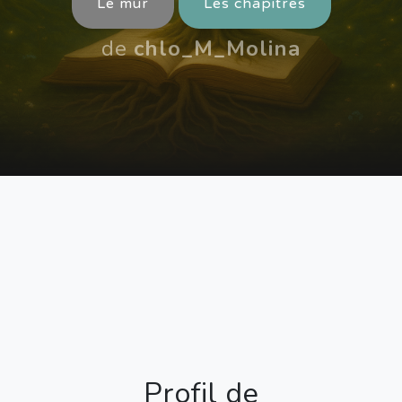
Le mur
Les chapitres
de
chlo_M_Molina
Profil de