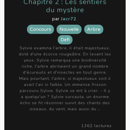
Chapitre 2 : Les sentiers
du mystère
par
Jacr72
Concours
Nouvelle
Arbre
Défi
Sylvie examina l'arbre, il était majestueux,
doté d'une écorce rougeâtre. En levant les
yeux, Sylvie remarqua une biodiversité
riche, l'arbre abritaient un grand nombre
d'écureuils et d'insectes en tout genre.
Mais pourtant, l'arbre, si majestueux soit il
avait l'air si faible. Un immense frisson
parcouru Sylvie. Sylvie se mit à crier. - Il y
a quelqu'un ? Sylvie sursauta, un énorme
écho se fit résonner suivit des chants des
oiseaux, du vent, mais aussi du …
1362 lectures