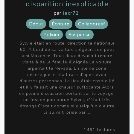
disparition inexplicable
par
Jacr72
Début
Écriture
Collaboratif
Policier
Suspense
Sylvie était en route, direction la nationale
50. À bord de sa voiture siégeait son petit
ami Maxence. Tous deux devaient rendre
visite à de la famille éloignée.La voiture
arpentait le Nevada. En pleine zone
désertique, il était rare d'apercevoir
d'autres personnes. Le lieu était ensoleillé
et il y faisait une chaleur suffocante.Alors
en pleine discussion portant sur le voyage,
un frisson parcourue Sylvie, c'était très
étrange.C'était comme si quelqu'un d'autre
la suivait, prise par …
1491 lectures