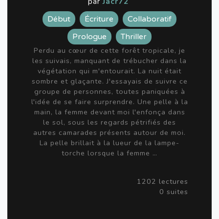
par
Jacr72
Début
Écriture
Collaboratif
Prologue
Thriller
Perdu au cœur de cette forêt tropicale, je
les suivais, manquant de trébucher dans la
végétation qui m'entourait. La nuit était
sombre et glaçante. J'essayais de suivre ce
groupe de personnes, toutes paniquées à
l'idée de se faire surprendre. Une pelle à la
main, la femme devant moi l'enfonça dans
le sol, sous les regards pétrifiés des
autres camarades présents autour de moi.
La pelle brillait à la lueur de la lampe-
torche lorsque la femme …
1202 lectures
0 suites