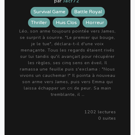
par
Jacr72
Survival Game
Battle Royal
Thriller
Huis Clos
Horreur
Léo, son arme toujours pointée vers James,
se surprit à sourire. "Le premier qui bouge,
je le tue", déclara-t-il d'une voix
menaçante. Tous les regards étaient rivés
sur lui tandis qu'il avançait pour récupérer
les règles, ses cinq sens en éveil. Il
ramassa une feuille puis s'exclama : "Nous
vivons un cauchemar !" Il pointa à nouveau
son arme vers James, puis vers Emma qui
laissa échapper un cri de peur. Sa main
tremblante, il …
1202 lectures
0 suites