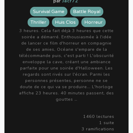
par
Jacr72
Survival Game
Battle Royal
Thriller
Huis Clos
Horreur
3 heures. Cela fait déjà 3 heures que cette
soirée a démarré. Enthousiasmée à l'idée
de lancer ce film d'horreur en compagnie
de ses amies, Océane s'empare de la
télécommande puis, c'est parti ! L'obscurité
enveloppe la cave, créant une ambiance
parfaite pour une soirée d'Halloween. Les
regards sont rivés sur l'écran. Parmi les
personnes présentes, personne ne se
doute de ce qui va se produire... L'horloge
affiche 23 heures. 40 minutes passent, des
gouttes …
1460 lectures
1 suite
3 ramifications