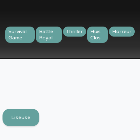
Survival
Battle
Thriller
Huis
Horreur
Game
Royal
Clos
Liseuse