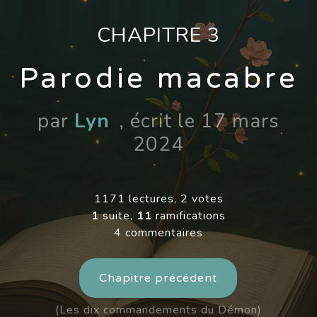
CHAPITRE 3
Parodie macabre
par
Lyn
, écrit le 17 mars
2024
1171 lectures, 2 votes
1
suite,
11
ramifications
4 commentaires
Chapitre précédent
(Les dix commandements du Démon)