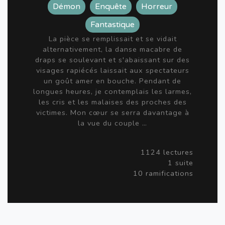
Démon
Enquête
Horreur
Fantastique
La pièce se remplissait et se vidait
alternativement, la danse macabre de
draps se soulevant et s'abaissant sur des
visages rapiécés laissait aux spectateurs
un goût amer en bouche. Pendant de
longues heures, je contemplais les larmes,
les cris et les malaises des proches des
victimes. Mon cœur se serra davantage à
la vue du couple …
1124 lectures
1 suite
10 ramifications