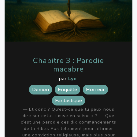
Chapitre 3 : Parodie
macabre
par
Lyn
Démon
Enquête
Horreur
Fantastique
— Et donc ? Qu’est-ce que tu peux nous
dire sur cette « mise en scène » ? — Que
c’est une parodie des dix commandements
de la Bible. Pas tellement pour affirmer
une conviction religieuse, mais plus pour