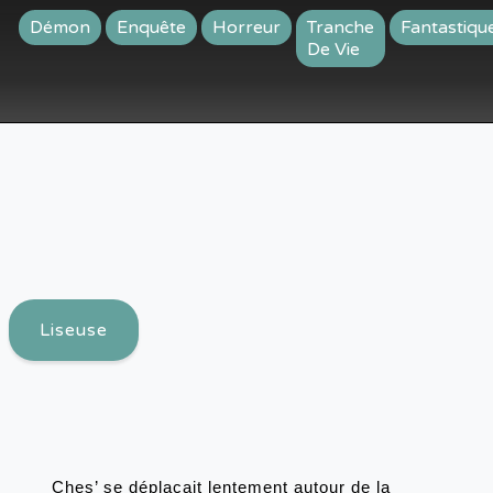
Démon
Enquête
Horreur
Tranche
Fantastiqu
De Vie
Liseuse
Ches’ se déplaçait lentement autour de la 