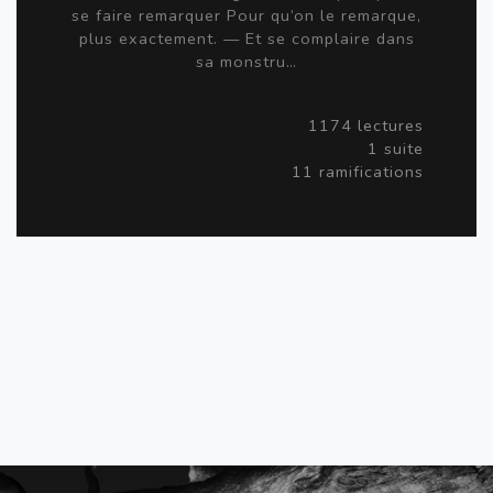
se faire remarquer Pour qu’on le remarque,
plus exactement. — Et se complaire dans
sa monstru…
1174 lectures
1 suite
11 ramifications