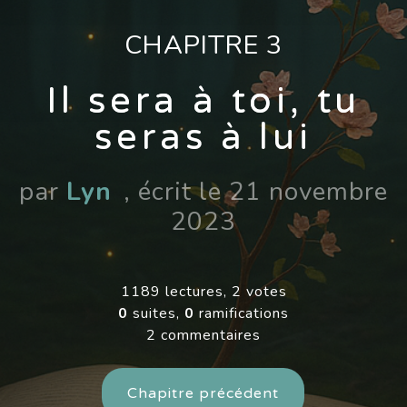
CHAPITRE 3
Il sera à toi, tu
seras à lui
par
Lyn
, écrit le 21 novembre
2023
1189 lectures, 2 votes
0
suites,
0
ramifications
2 commentaires
Chapitre précédent