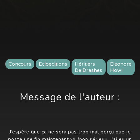
Concours
Ecloeditions
Héritiers
Eleonore
De Drashes
Howl
Message de l'auteur :
J’espère que ça ne sera pas trop mal perçu que je
poste une fin maintenant^^ (non sérieux, j’ai eu un