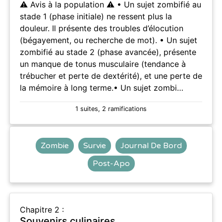
⚠️ Avis à la population ⚠️ • Un sujet zombifié au
stade 1 (phase initiale) ne ressent plus la
douleur. Il présente des troubles d’élocution
(bégayement, ou recherche de mot). • Un sujet
zombifié au stade 2 (phase avancée), présente
un manque de tonus musculaire (tendance à
trébucher et perte de dextérité), et une perte de
la mémoire à long terme.• Un sujet zombi…
1 suites, 2 ramifications
Zombie
Survie
Journal De Bord
Post-Apo
Chapitre 2 :
Souvenirs culinaires