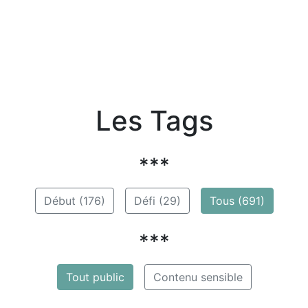
Les Tags
***
Début (176)
Défi (29)
Tous (691)
***
Tout public
Contenu sensible