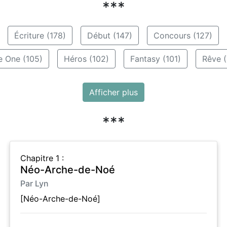
***
Écriture (178)
Début (147)
Concours (127)
e One (105)
Héros (102)
Fantasy (101)
Rêve (
Afficher plus
***
Chapitre 1 :
Néo-Arche-de-Noé
Par Lyn
[Néo-Arche-de-Noé]