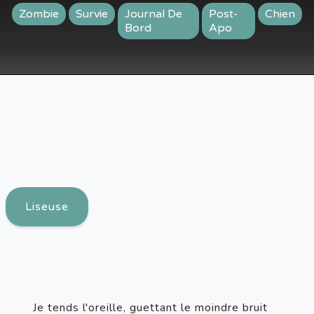
Zombie
Survie
Journal De
Post-
Chien
Bord
Apo
Liseuse
Je tends l'oreille, guettant le moindre bruit 