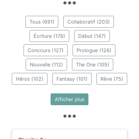
***
Tous (691)
Collaboratif (203)
Écriture (178)
Début (147)
Concours (127)
Prologue (126)
Nouvelle (112)
The One (105)
Héros (102)
Fantasy (101)
Rêve (75)
Afficher plus
***