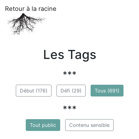
Retour à la racine
Les Tags
***
Début (176)
Défi (29)
Tous (691)
***
Tout public
Contenu sensible