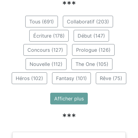
***
Tous (691)
Collaboratif (203)
Écriture (178)
Début (147)
Concours (127)
Prologue (126)
Nouvelle (112)
The One (105)
Héros (102)
Fantasy (101)
Rêve (75)
Afficher plus
***