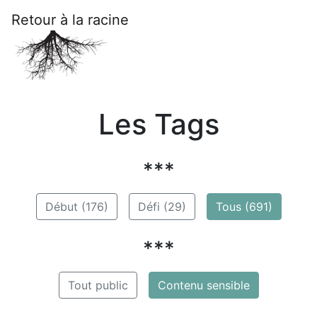
Retour à la racine
Les Tags
***
Début (176)
Défi (29)
Tous (691)
***
Tout public
Contenu sensible