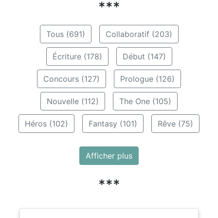
***
Tous (691)
Collaboratif (203)
Écriture (178)
Début (147)
Concours (127)
Prologue (126)
Nouvelle (112)
The One (105)
Héros (102)
Fantasy (101)
Rêve (75)
Afficher plus
***