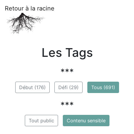
Retour à la racine
Les Tags
***
Début (176)
Défi (29)
Tous (691)
***
Tout public
Contenu sensible