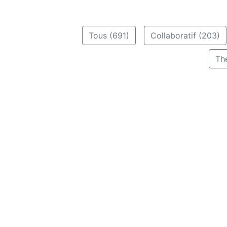
Tous (691)
Collaboratif (203)
Th