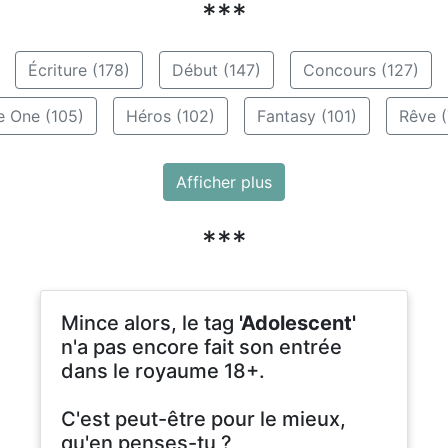
***
Écriture (178)
Début (147)
Concours (127)
e One (105)
Héros (102)
Fantasy (101)
Rêve (
Afficher plus
***
Mince alors, le tag
'Adolescent'
n'a pas encore fait son entrée
dans le royaume 18+.
C'est peut-être pour le mieux,
qu'en penses-tu ?