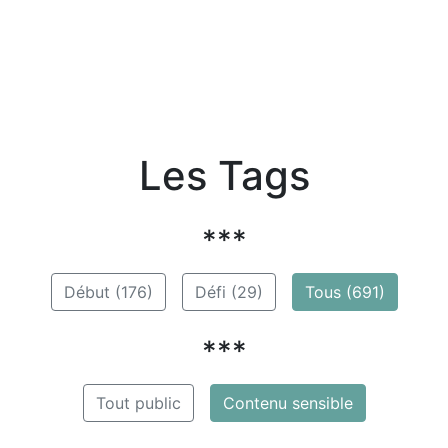
Les Tags
***
Début (176)
Défi (29)
Tous (691)
***
Tout public
Contenu sensible