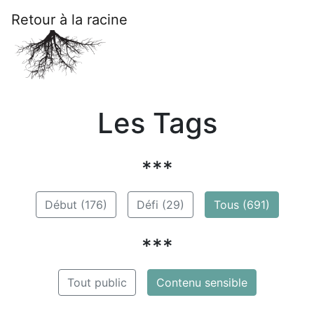
Retour à la racine
Les Tags
***
Début (176)
Défi (29)
Tous (691)
***
Tout public
Contenu sensible