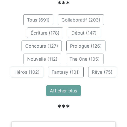
***
Tous (691)
Collaboratif (203)
Écriture (178)
Début (147)
Concours (127)
Prologue (126)
Nouvelle (112)
The One (105)
Héros (102)
Fantasy (101)
Rêve (75)
Afficher plus
***