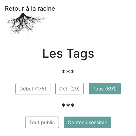
Retour à la racine
Les Tags
***
Début (176)
Défi (29)
Tous (691)
***
Tout public
Contenu sensible