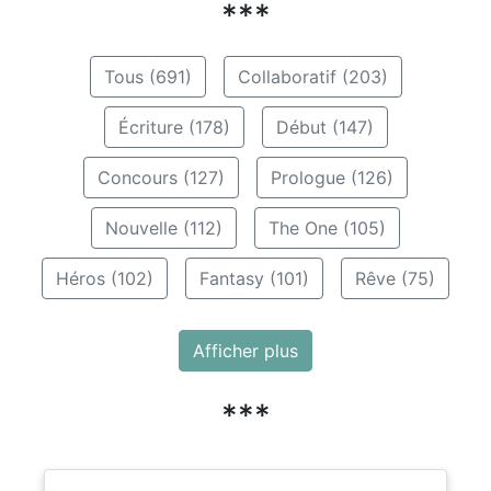
***
Tous (691)
Collaboratif (203)
Écriture (178)
Début (147)
Concours (127)
Prologue (126)
Nouvelle (112)
The One (105)
Héros (102)
Fantasy (101)
Rêve (75)
Afficher plus
***