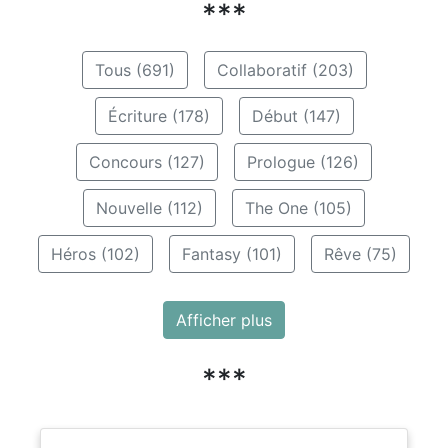
***
Tous (691)
Collaboratif (203)
Écriture (178)
Début (147)
Concours (127)
Prologue (126)
Nouvelle (112)
The One (105)
Héros (102)
Fantasy (101)
Rêve (75)
Afficher plus
***