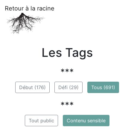
Retour à la racine
Les Tags
***
Début (176)
Défi (29)
Tous (691)
***
Tout public
Contenu sensible