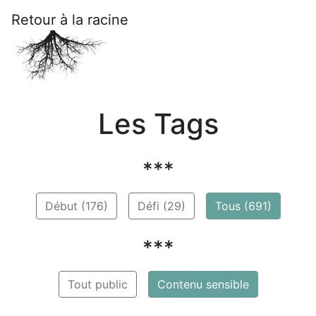
Retour à la racine
Les Tags
***
Début (176)
Défi (29)
Tous (691)
***
Tout public
Contenu sensible