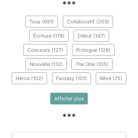
***
Tous (691)
Collaboratif (203)
Écriture (178)
Début (147)
Concours (127)
Prologue (126)
Nouvelle (112)
The One (105)
Héros (102)
Fantasy (101)
Rêve (75)
Afficher plus
***