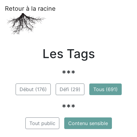
Retour à la racine
Les Tags
***
Début (176)
Défi (29)
Tous (691)
***
Tout public
Contenu sensible