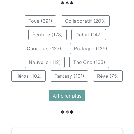
***
Tous (691)
Collaboratif (203)
Écriture (178)
Début (147)
Concours (127)
Prologue (126)
Nouvelle (112)
The One (105)
Héros (102)
Fantasy (101)
Rêve (75)
Afficher plus
***