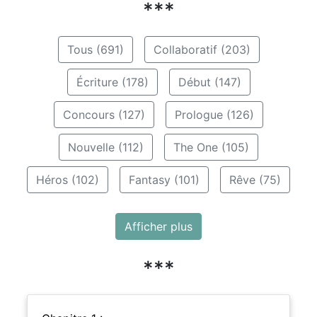
***
Tous (691)
Collaboratif (203)
Écriture (178)
Début (147)
Concours (127)
Prologue (126)
Nouvelle (112)
The One (105)
Héros (102)
Fantasy (101)
Rêve (75)
Afficher plus
***