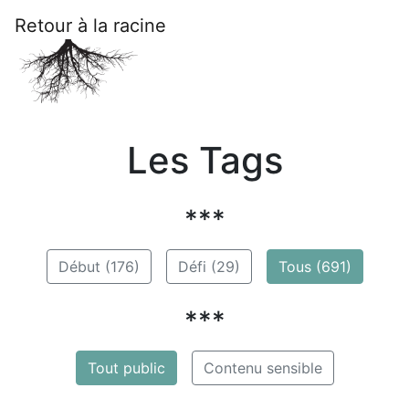
Retour à la racine
Les Tags
***
Début (176)
Défi (29)
Tous (691)
***
Tout public
Contenu sensible