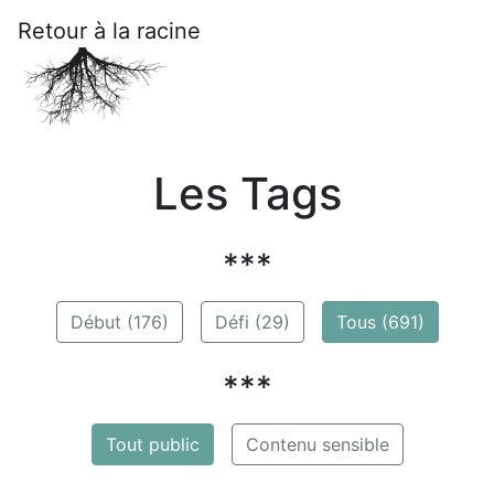
Retour à la racine
Les Tags
***
Début (176)
Défi (29)
Tous (691)
***
Tout public
Contenu sensible