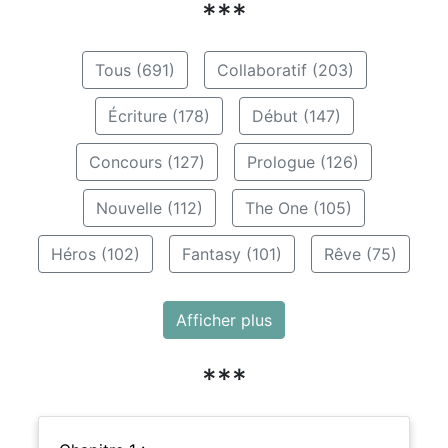
***
Tous (691)
Collaboratif (203)
Écriture (178)
Début (147)
Concours (127)
Prologue (126)
Nouvelle (112)
The One (105)
Héros (102)
Fantasy (101)
Rêve (75)
Afficher plus
***