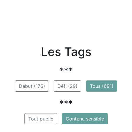
Les Tags
***
Début (176)
Défi (29)
Tous (691)
***
Tout public
Contenu sensible