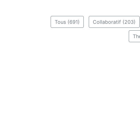
Tous (691)
Collaboratif (203)
Th