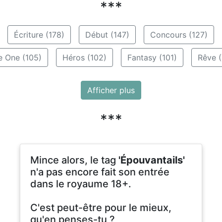
***
Écriture (178)
Début (147)
Concours (127)
e One (105)
Héros (102)
Fantasy (101)
Rêve (
Afficher plus
***
Mince alors, le tag
'Épouvantails'
n'a pas encore fait son entrée
dans le royaume 18+.
C'est peut-être pour le mieux,
qu'en penses-tu ?