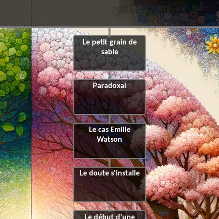
Le petit grain de
sable
Paradoxal
Le cas Emilie
Watson
Le doute s'installe
Le début d'une